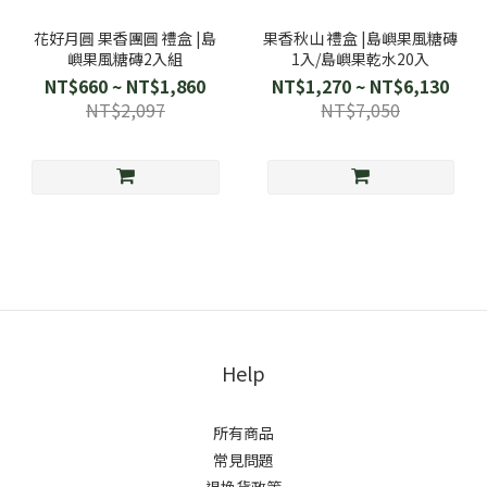
花好月圓 果香團圓 禮盒 |島
果香秋山 禮盒 |島嶼果風糖磚
嶼果風糖磚2入組
1入/島嶼果乾水20入
NT$660 ~ NT$1,860
NT$1,270 ~ NT$6,130
NT$2,097
NT$7,050
Help
所有商品
常見問題
退換貨政策