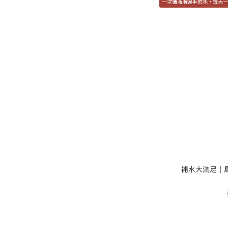
一次補滿兩週半的水，每天
補水大滿足｜