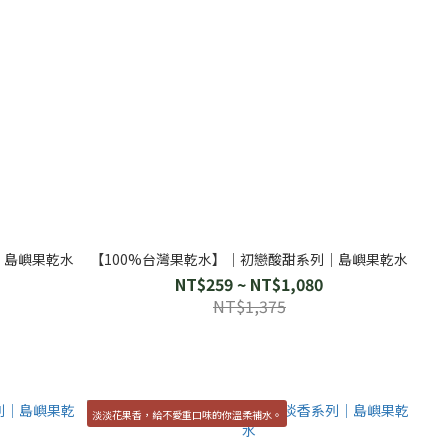
│島嶼果乾水
【100%台灣果乾水】│初戀酸甜系列│島嶼果乾水
NT$259 ~ NT$1,080
NT$1,375
淡淡花果香，給不愛重口味的你溫柔補水。