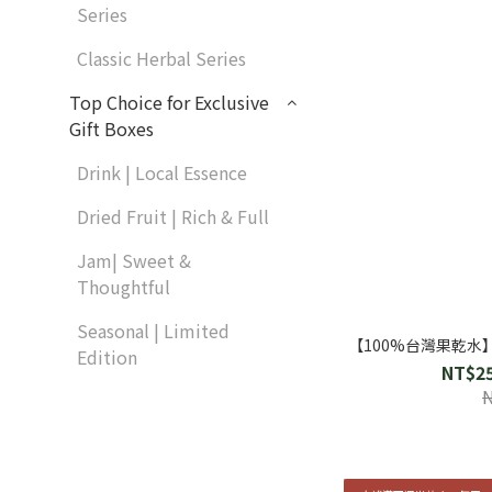
Series
Classic Herbal Series
Top Choice for Exclusive
Gift Boxes
Drink | Local Essence
Dried Fruit | Rich & Full
Jam| Sweet &
Thoughtful
Seasonal | Limited
【100%台灣果乾
Edition
NT$25