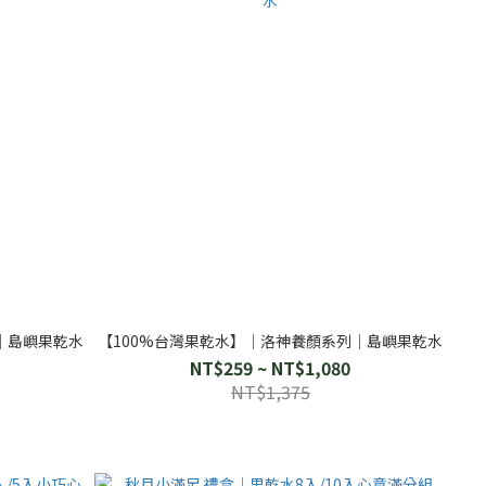
 │島嶼果乾水
【100%台灣果乾水】│洛神養顏系列│島嶼果乾水
NT$259 ~ NT$1,080
NT$1,375