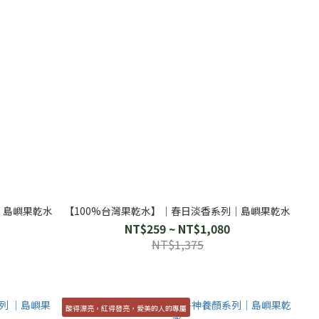
│島嶼果乾水
【100%台灣果乾水】│春日淡香系列│島嶼果乾水
NT$259 ~ NT$1,080
NT$1,375
酸得漂亮，紅得發亮，愛美的人的專屬