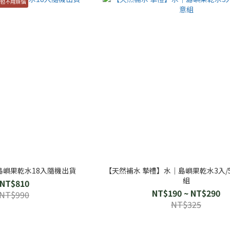
一包不用煩惱
島嶼果乾水18入隨機出貨
【天然補水 摯禮】水｜島嶼果乾水3入/
組
NT$810
NT$190 ~ NT$290
NT$990
NT$325