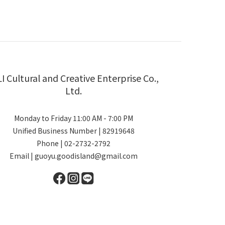
LI Cultural and Creative Enterprise Co.,
Ltd.
Monday to Friday 11:00 AM - 7:00 PM
Unified Business Number | 82919648
Phone | 02-2732-2792
Email | guoyu.goodisland@gmail.com