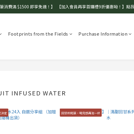
筆消費滿 $1500 即享免運！】  【加入會員再享首購禮9折優惠呦！】點
【盛夏補水 生活指南】登山、野餐、郊遊、日常補水首選！
【盛夏補水 生活指南】登山、野餐、郊遊、日常補水首選！
Footprints from the Fields
Purchase Information
UIT INFUSED WATER
己決定
回甘的尾韻，喝完想再泡一杯