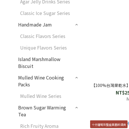
Agar Jelly Drinks Series
Classic Ice Sugar Series
Handmade Jam
Classic Flavors Series
Unique Flavors Series
Island Marshmallow
Biscuit
Mulled Wine Cooking
Packs
【100%台灣果乾
NT$25
Mulled Wine Series
Brown Sugar Warming
Tea
十分鐘喝到整座果園的清爽
Rich Fruity Aroma