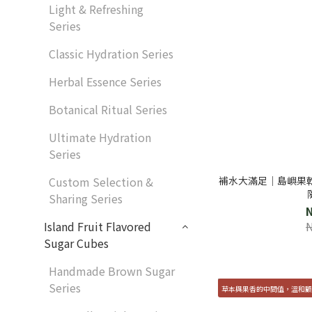
Light & Refreshing
Series
Classic Hydration Series
Herbal Essence Series
Botanical Ritual Series
Ultimate Hydration
Series
補水大滿足｜島嶼果乾
Custom Selection &
Sharing Series
Island Fruit Flavored
Sugar Cubes
Handmade Brown Sugar
Series
草本與果香的中間值，溫和