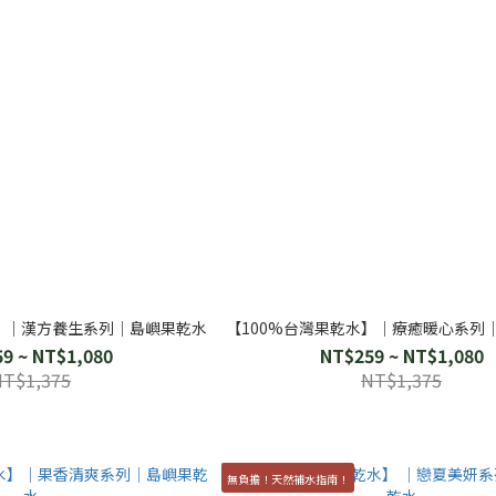
水】│漢方養生系列│島嶼果乾水
【100%台灣果乾水】│療癒暖心系列
9 ~ NT$1,080
NT$259 ~ NT$1,080
NT$1,375
NT$1,375
無負擔！天然補水指南！