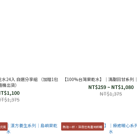
水24入 自選分享組 （加贈1包
【100%台灣果乾水】│清甜回甘系列
隨機出貨）
NT$259 ~ NT$1,080
NT$1,100
NT$1,375
NT$1,375
顧元氣
熱泡一杯，深夜也有產地的暖