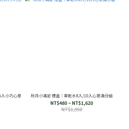
5入小巧心意
秋月小滿足 禮盒｜果乾水8入/10入心意滿分組
NT$480 ~ NT$1,620
NT$1,950