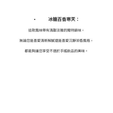
• 冰糖百香寒天：
這款風味帶有清甜淡雅的獨特韻味，
無論您是喜愛清新解膩還是喜愛沉靜茶香風格，
都能夠讓您享受不遜於手搖飲品的美味。