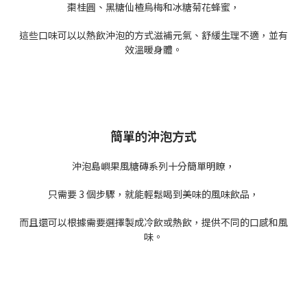
棗桂圓、黑糖仙楂烏梅和冰糖菊花蜂蜜，
這些口味可以以熱飲沖泡的方式滋補元氣、舒緩生理不適，並有
效溫暖身體。
簡單的沖泡方式
沖泡島嶼果風糖磚系列十分簡單明瞭，
只需要 3 個步驟，就能輕鬆喝到美味的風味飲品，
而且還可以根據需要選擇製成冷飲或熱飲，提供不同的口感和風
味。