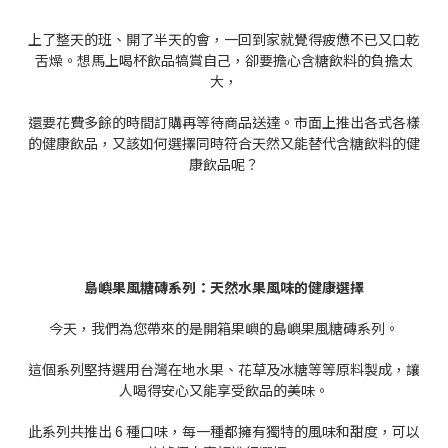
上了整天的班、開了半天的會，一回到家就覺得疲憊不已又口乾
舌燥。想馬上喝杯飲品犒賞自己，卻要擔心含糖飲料的負擔太
大，
還要花費多餘的時間訂購再等待商品送達。市面上推出各式各樣
的健康飲品，又該如何選擇同時符合天然又能替代含糖飲料的健
康飲品呢？
島嶼果風糖磚系列：天然水果風味的健康選擇
今天，我們為您帶來的是開箱果嶼的島嶼果風糖磚系列。
這個系列堅持選用台灣在地水果、花草及冰糖等等原料製成，讓
人喝得安心又能享受飲品的美味。
此系列共推出 6 種口味，每一種都擁有獨特的風味和甜度，可以