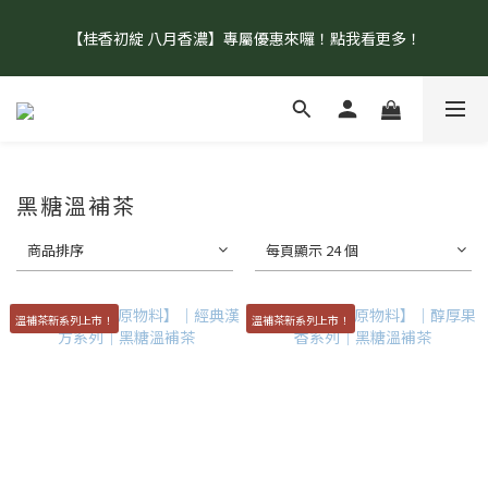
【盛夏補水 生活指南】登山、野餐、郊遊、日常補水首選！
【桂香初綻 八月香濃】專屬優惠來囉！點我看更多！
【官網單筆消費滿 $1500 即享免運！】  【加入會員再享首購禮9
折優惠呦！】點我註冊去！
【盛夏補水 生活指南】登山、野餐、郊遊、日常補水首選！
黑糖溫補茶
商品排序
每頁顯示 24 個
溫補茶新系列上市！
溫補茶新系列上市！