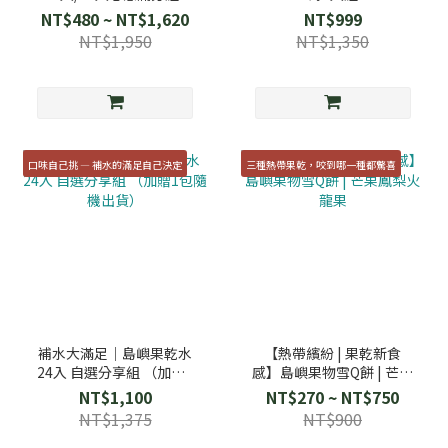
NT$480 ~ NT$1,620
NT$999
NT$1,950
NT$1,350
口味自己挑 — 補水的滿足自己決定
三種熱帶果乾，咬到哪一種都驚喜
補水大滿足｜島嶼果乾水
【熱帶繽紛 | 果乾新食
24入 自選分享組 （加贈1
感】島嶼果物雪Q餅 | 芒果
包隨機出貨）
鳳梨火龍果
NT$1,100
NT$270 ~ NT$750
NT$1,375
NT$900