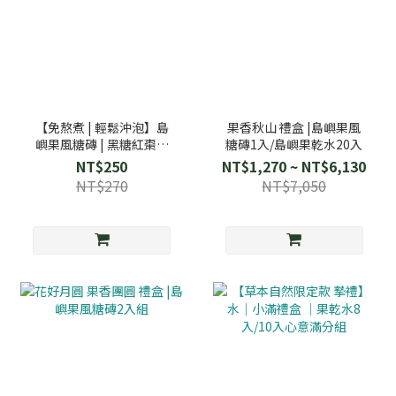
【免熬煮 | 輕鬆沖泡】島
果香秋山 禮盒 |島嶼果風
嶼果風糖磚 | 黑糖紅棗桂
糖磚1入/島嶼果乾水20入
圓
NT$250
NT$1,270 ~ NT$6,130
NT$270
NT$7,050