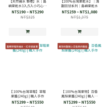
【天然補水 摯禮】水｜島
【100%台灣果乾水】│清
嶼果乾水3入/5入小巧心意
甜回甘系列│島嶼果乾水
組
NT$190 ~ NT$290
NT$259 ~ NT$1,080
NT$325
NT$1,375
整顆草莓熬進去，紅得很誠實
鳳梨的甜撞上百香果的酸香
【 100%台灣草莓】草莓
【 100%台灣果物】百香
果醬(240g) | 職人手作
鳳梨果醬(240g) | 職人手
作
NT$299 ~ NT$550
NT$299 ~ NT$550