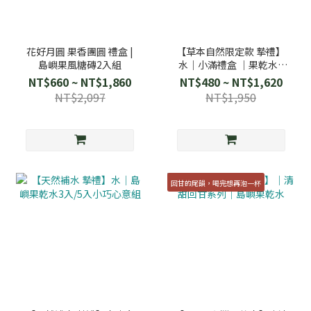
花好月圓 果香團圓 禮盒 |
【草本自然限定款 摯禮】
島嶼果風糖磚2入組
水｜小滿禮盒 ｜果乾水8
入/10入心意滿分組
NT$660 ~ NT$1,860
NT$480 ~ NT$1,620
NT$2,097
NT$1,950
回甘的尾韻，喝完想再泡一杯