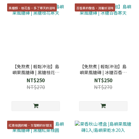
黑糖醇、桂花香，多了寒天的滋味
百香果的酸香，消暑好滋味
【免熬煮 | 輕鬆沖泡】島
【免熬煮 | 輕鬆沖泡】島
嶼果風糖磚 | 黑糖桂花寒
嶼果風糖磚 | 冰糖百香寒
天
天
NT$250
NT$250
NT$270
NT$270
紅棗桂圓的暖，生理期的好朋友