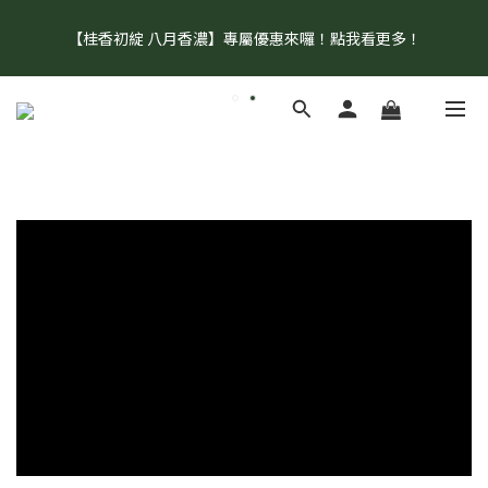
【盛夏補水 生活指南】登山、野餐、郊遊、日常補水首選！
【桂香初綻 八月香濃】專屬優惠來囉！點我看更多！
【官網單筆消費滿 $1500 即享免運！】  【加入會員再享首購禮9
折優惠呦！】點我註冊去！
【盛夏補水 生活指南】登山、野餐、郊遊、日常補水首選！