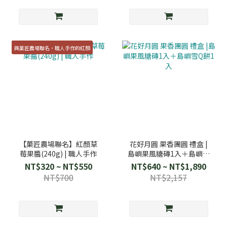
與菓匠農場聯名，職人手作的紅顏
【菓匠農場聯名】紅顏草
花好月圓 果香團圓 禮盒 |
莓果醬(240g) | 職人手作
島嶼果風糖磚1入＋島嶼雪
Q餅1入
NT$320 ~ NT$550
NT$640 ~ NT$1,890
NT$700
NT$2,157