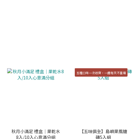
五種口味一次收齊，一週每天不重複
秋月小滿足 禮盒｜果乾水
【五味俱全】島嶼果風糖
8入/10入心意滿分組
磚5入組