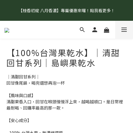
【盛夏補水 生活指南】登山、野餐、郊遊、日常補水首選！
【桂香初綻 八月香濃】專屬優惠來囉！點我看更多！
【官網單筆消費滿 $1500 即享免運！】  【加入會員再享首購禮9
折優惠呦！】點我註冊去！
【100%台灣果乾水】│清甜
【盛夏補水 生活指南】登山、野餐、郊遊、日常補水首選！
回甘系列│島嶼果乾水
｜清甜回甘系列｜
回甘像尾韻，喝完還想再泡一杯
【風味與口感】
清甜果香入口，回甘在喉頭慢慢浮上來，越喝越順口。是日常裡
最耐喝、回購率最高的那一款。
【安心成分】
- 100% 台灣水果，無濃縮還原