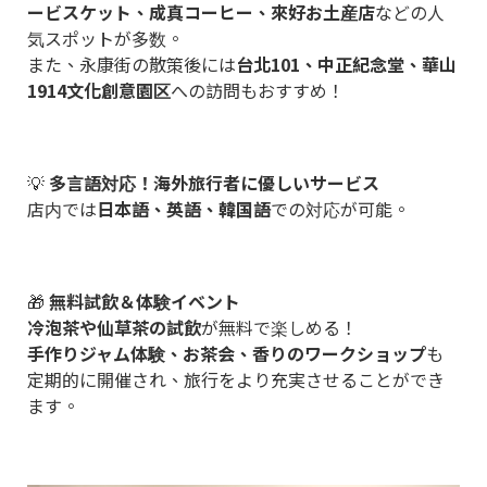
ービスケット、成真コーヒー、來好お土産店
などの人
気スポットが多数。
また、永康街の散策後には
台北101、中正紀念堂、華山
1914文化創意園区
への訪問もおすすめ！
💡
多言語対応！海外旅行者に優しいサービス
店内では
日本語、英語、韓国語
での対応が可能。
🎁
無料試飲＆体験イベント
冷泡茶や仙草茶の試飲
が無料で楽しめる！
手作りジャム体験、お茶会、香りのワークショップ
も
定期的に開催され、旅行をより充実させることができ
ます。