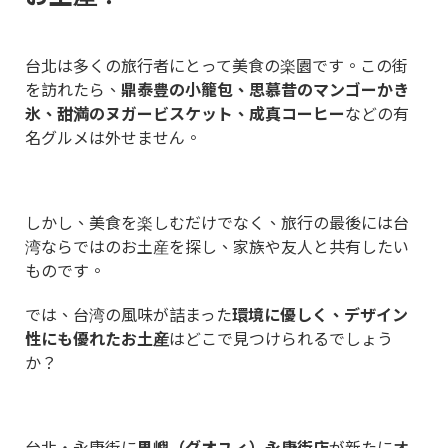
台北は多くの旅行者にとって美食の楽園です。この街
を訪れたら、
鼎泰豊の小籠包、思慕昔のマンゴーかき
氷、甜満のヌガービスケット、成真コーヒー
などの有
名グルメは外せません。
しかし、美食を楽しむだけでなく、旅行の最後には台
湾ならではのお土産を探し、家族や友人と共有したい
ものです。
では、台湾の風味が詰まった
環境に優しく、デザイン
性にも優れたお土産
はどこで見つけられるでしょう
か？
台北・永康街に
果嶼（グオユィ）永康街店
が新たにオ