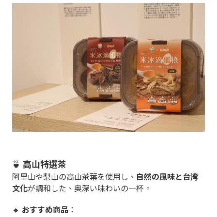
🍵
高山特選茶
阿里山や梨山の高山茶葉を使用し、
自然の風味と台湾
文化
が調和した、奥深い味わいの一杯。
🔹
おすすめ商品
：