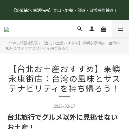
【官網單筆消費滿 $1500 即享免運！】  【加入會員再享首購禮9
【盛夏補水 生活指南】登山、野餐、郊遊、日常補水首選！
折優惠呦！】點我註冊去！
【盛夏補水 生活指南】登山、野餐、郊遊、日常補水首選！
Home
/
部落格列表
/
【台北お土産おすすめ】果嶼永康街店：台湾の
風味とサステナビリティを持ち帰ろう！
【台北お土産おすすめ】果嶼
永康街店：台湾の風味とサス
テナビリティを持ち帰ろう！
2025-02-17
台北旅行でグルメ以外に見逃せない
お土産！