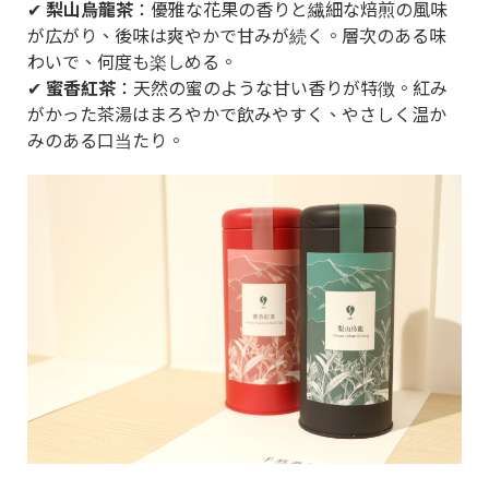
✔
梨山烏龍茶
：優雅な花果の香りと繊細な焙煎の風味
が広がり、後味は爽やかで甘みが続く。層次のある味
わいで、何度も楽しめる。
✔
蜜香紅茶
：天然の蜜のような甘い香りが特徴。紅み
がかった茶湯はまろやかで飲みやすく、やさしく温か
みのある口当たり。